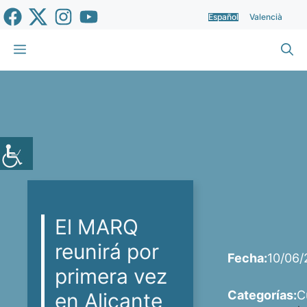
Saltar
Español
Valencià
al
contenido
Menú
El MARQ
reunirá por
Fecha:
10/06
primera vez
Categorías:
C
en Alicante