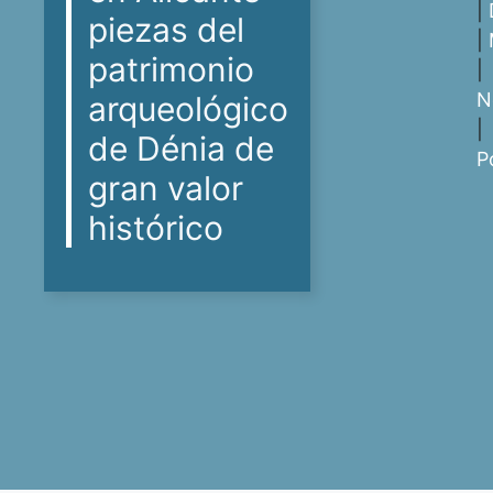
|
piezas del
|
patrimonio
|
N
arqueológico
|
de Dénia de
P
gran valor
histórico