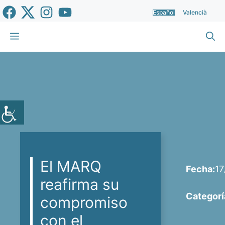
Saltar
Español
Valencià
al
contenido
Menú
El MARQ
Fecha:
17
reafirma su
Categorí
compromiso
con el