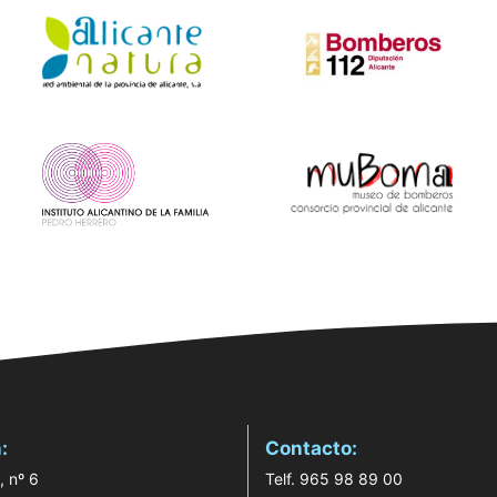
:
Contacto:
, nº 6
Telf. 965 98 89 00