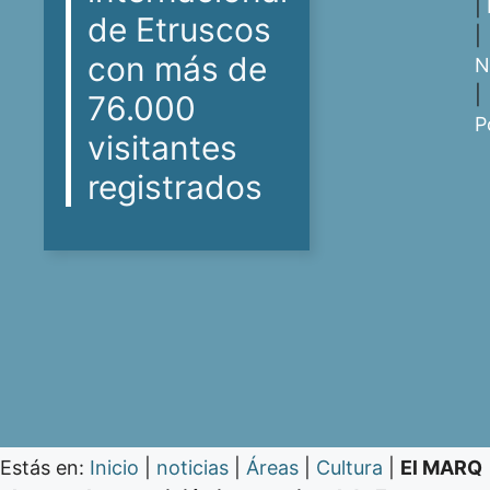
|
de Etruscos
|
con más de
N
|
76.000
P
visitantes
registrados
Estás en:
Inicio
|
noticias
|
Áreas
|
Cultura
|
El MARQ