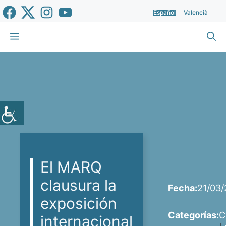
Saltar
Español
Valencià
al
contenido
Menú
El MARQ
clausura la
Fecha:
21/03
exposición
Categorías:
C
internacional