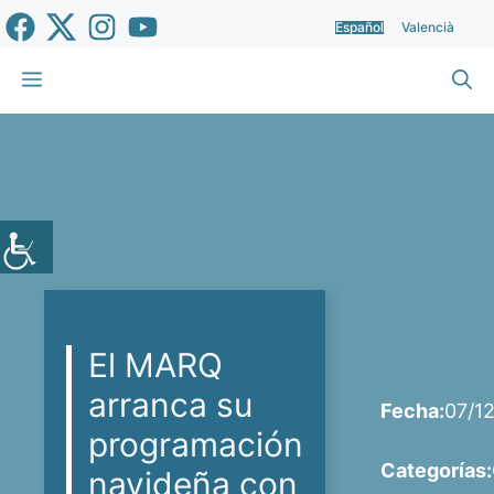
Saltar
Español
Valencià
al
contenido
Menú
El MARQ
arranca su
Fecha:
07/1
programación
Categorías:
navideña con