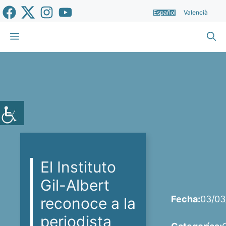
Saltar
Español
Valencià
al
contenido
Menú
El Instituto
Gil-Albert
Fecha:
03/03
reconoce a la
periodista