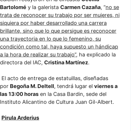
Bartolomé
y la galerista
Carmen Cazaña
, “
no se
trata de reconocer su trabajo por ser mujeres, ni
siquiera por haber desarrollado una carrera
brillante, sino que lo que persigue es reconocer
una trayectoria en lo que lo femenino, su
condición como tal, haya supuesto un hándicap
a la hora de realizar su trabajo”
, ha explicado la
directora del IAC,
Cristina Martínez
.
El acto de entrega de estatuillas, diseñadas
por
Begoña M. Deltell
, tendrá lugar el
viernes a
las 13:00 horas
en la Casa Bardin, sede del
Instituto Alicantino de Cultura Juan Gil-Albert.
Pirula Arderius