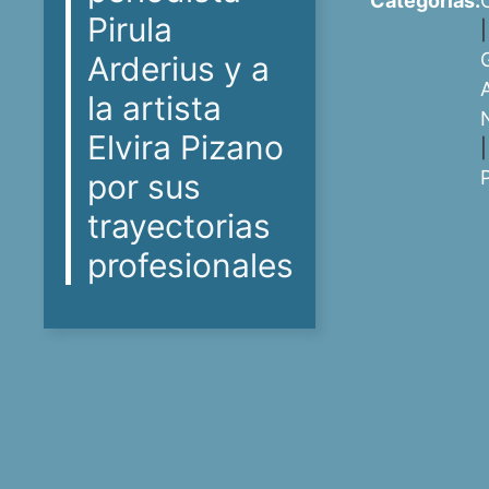
Categorías:
Pirula
G
Arderius y a
la artista
Elvira Pizano
|
por sus
trayectorias
profesionales