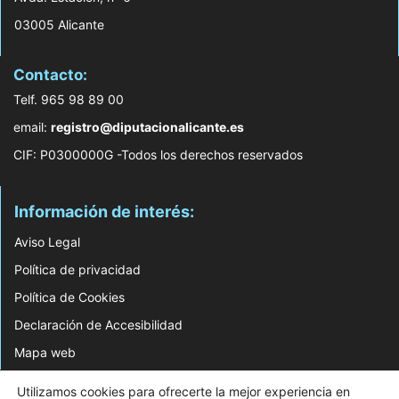
03005 Alicante
Contacto:
Telf. 965 98 89 00
email:
registro@diputacionalicante.es
CIF: P0300000G -Todos los derechos reservados
Información de interés:
Aviso Legal
Política de privacidad
Política de Cookies
Declaración de Accesibilidad
Mapa web
Utilizamos cookies para ofrecerte la mejor experiencia en
© 2026 Web Desarrollada por el Servicio de Informática de Diputación de