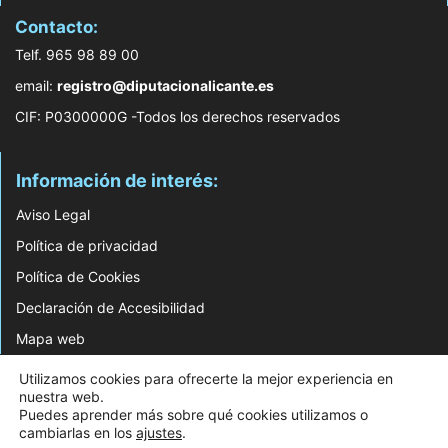
Contacto:
Telf. 965 98 89 00
email:
registro@diputacionalicante.es
CIF: P0300000G -Todos los derechos reservados
Información de interés:
Aviso Legal
Política de privacidad
Política de Cookies
Declaración de Accesibilidad
Mapa web
Utilizamos cookies para ofrecerte la mejor experiencia en
© 2026 Web Desarrollada por el Servicio de Informática de Diputación de
nuestra web.
Alicante
Puedes aprender más sobre qué cookies utilizamos o
cambiarlas en los
ajustes
.