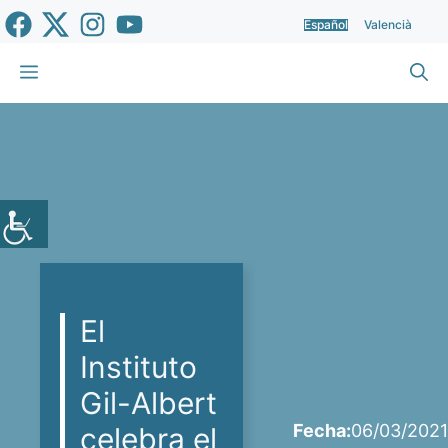
Saltar
Español
Valencià
al
contenido
Menú
El
Instituto
Gil-Albert
Fecha:
06/03/2021
celebra el