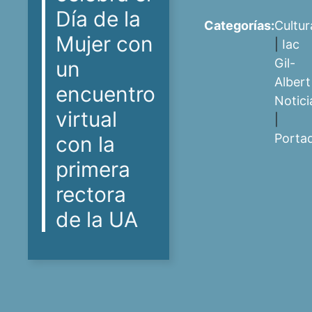
Día de la
Categorías:
Cultur
Mujer con
|
Iac
Gil-
un
Albert
encuentro
Notici
virtual
|
Porta
con la
primera
rectora
de la UA