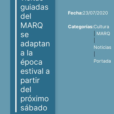
guiadas
Fecha:
23/07/2020
del
MARQ
Categorías:
Cultura
se
|
MARQ
|
adaptan
Noticias
a la
|
época
Portada
estival a
partir
del
próximo
sábado