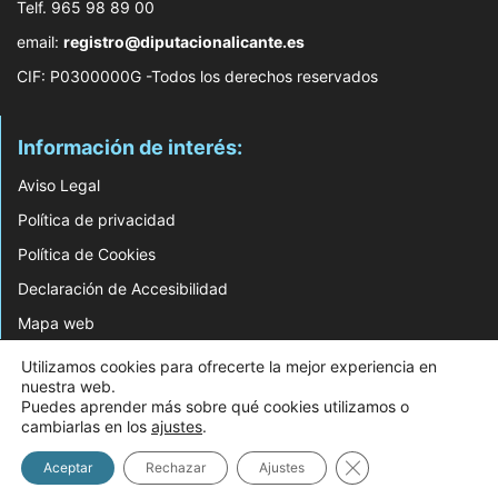
Telf. 965 98 89 00
email:
registro@diputacionalicante.es
CIF: P0300000G -Todos los derechos reservados
Información de interés:
Aviso Legal
Política de privacidad
Política de Cookies
Declaración de Accesibilidad
Mapa web
Utilizamos cookies para ofrecerte la mejor experiencia en
© 2026 Web Desarrollada por el Servicio de Informática de Diputación de
nuestra web.
Alicante
Puedes aprender más sobre qué cookies utilizamos o
cambiarlas en los
ajustes
.
Cerrar el banner d
Aceptar
Rechazar
Ajustes