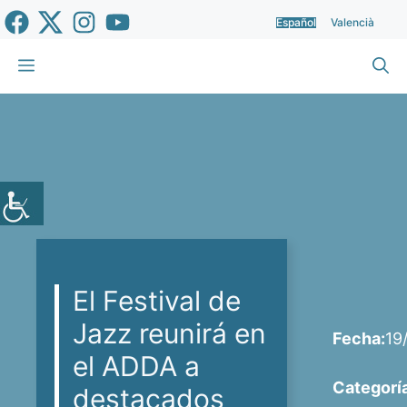
Saltar
Español
Valencià
al
contenido
Menú
El Festival de
Jazz reunirá en
Fecha:
19
el ADDA a
Categorí
destacados