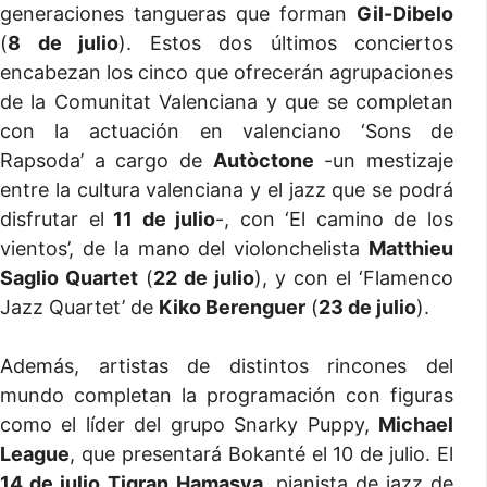
generaciones tangueras que forman
Gil-Dibelo
(
8 de julio
). Estos dos últimos conciertos
encabezan los cinco que ofrecerán agrupaciones
de la Comunitat Valenciana y que se completan
con la actuación en valenciano ‘Sons de
Rapsoda’ a cargo de
Autòctone
-un mestizaje
entre la cultura valenciana y el jazz que se podrá
disfrutar el
11 de julio
-, con ‘El camino de los
vientos’, de la mano del violonchelista
Matthieu
Saglio Quartet
(
22 de julio
), y con el ‘Flamenco
Jazz Quartet’ de
Kiko Berenguer
(
23 de julio
).
Además, artistas de distintos rincones del
mundo completan la programación con figuras
como el líder del grupo Snarky Puppy,
Michael
League
, que presentará Bokanté el 10 de julio. El
14 de julio
Tigran Hamasya
, pianista de jazz de