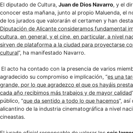
El diputado de Cultura,
Juan de Dios Navarro
, y el d
conocer esta mañana, junto al propio Maluenda, el n
de los jurados que valorarán el certamen y han destac
Diputación de Alicante consideramos fundamental impu
cultura, en general, y el cine, en particular, a nivel
sirven de plataforma a la ciudad para proyectarse c
cultural
”, ha manifestado Navarro.
El acto ha contado con la presencia de varios miemb
agradecido su compromiso e implicación, “
es una ta
grande, por lo que agradezco el que os hayáis presta
cada año recibimos más trabajos y de mayor calidad
público, “
que da sentido a todo lo que hacemos
”, as
alicantino de la industria cinematográfica a nivel nac
cineastas.
El jurado oficial responsable de valorar los
seis larg