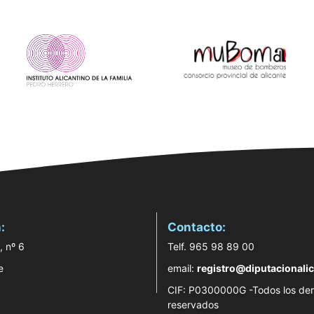
:
Contacto:
, nº 6
Telf. 965 98 89 00
e
email:
registro@diputacionalic
CIF: P0300000G -Todos los de
reservados