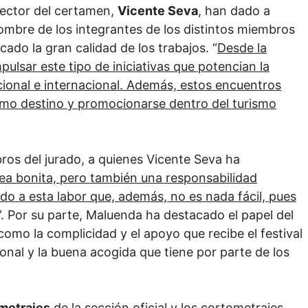
irector del certamen,
Vicente Seva
, han dado a
ombre de los integrantes de los distintos miembros
ado la gran calidad de los trabajos. “
Desde la
lsar este tipo de iniciativas que potencian la
 nacional e internacional. Además, estos encuentros
omo destino y promocionarse dentro del turismo
ros del jurado, a quienes Vicente Seva ha
rea bonita, pero también una responsabilidad
do a esta labor que, además, no es nada fácil, pues
”. Por su parte, Maluenda ha destacado el papel del
í como la complicidad y el apoyo que recibe el festival
ional y la buena acogida que tiene por parte de los
ometrajes
de la sección oficial y los cortometrajes