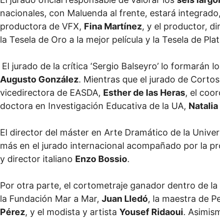
nacionales, con Maluenda al frente, estará integrado
productora de VFX,
Fina Martínez
, y el productor, d
la Tesela de Oro a la mejor película y la Tesela de Plat
El jurado de la crítica ‘Sergio Balseyro’ lo formarán l
Augusto González
. Mientras que el jurado de Corto
vicedirectora de EASDA,
Esther de las Heras
, el coo
doctora en Investigación Educativa de la UA,
Natalia
El director del máster en Arte Dramático de la Unive
más en el jurado internacional acompañado por la p
y director italiano
Enzo Bossio
.
Por otra parte, el cortometraje ganador dentro de la
la Fundación Mar a Mar,
Juan Lledó
, la maestra de 
Pérez
, y el modista y artista
Yousef Ridaoui
. Asimis