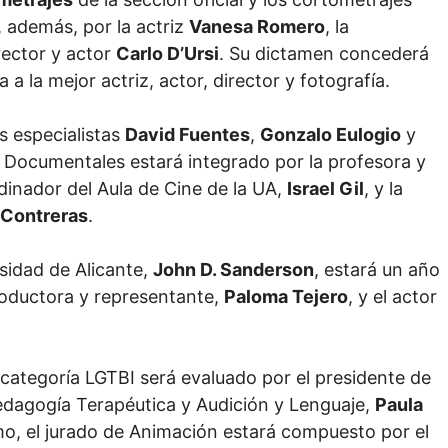
, además, por la actriz
Vanesa Romero
, la
irector y actor
Carlo D’Ursi
. Su dictamen concederá
a a la mejor actriz, actor, director y fotografía.
os especialistas
David Fuentes
,
Gonzalo Eulogio
y
s Documentales estará integrado por la profesora y
rdinador del Aula de Cine de la UA,
Israel Gil
, y la
 Contreras
.
rsidad de Alicante,
John D. Sanderson
, estará un año
roductora y representante,
Paloma Tejero
, y el actor
 categoría LGTBI será evaluado por el presidente de
Pedagogía Terapéutica y Audición y Lenguaje,
Paula
mo, el jurado de Animación estará compuesto por el