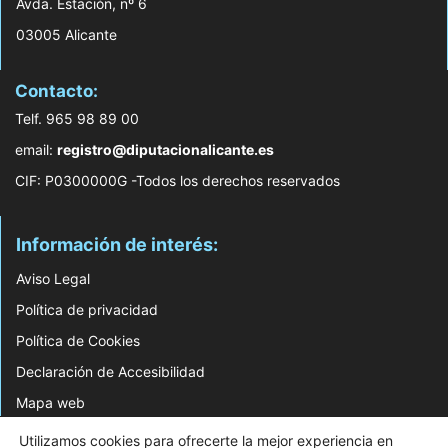
Avda. Estación, nº 6
03005 Alicante
Contacto:
Telf. 965 98 89 00
email:
registro@diputacionalicante.es
CIF: P0300000G -Todos los derechos reservados
Información de interés:
Aviso Legal
Política de privacidad
Política de Cookies
Declaración de Accesibilidad
Mapa web
Utilizamos cookies para ofrecerte la mejor experiencia en
© 2026 Web Desarrollada por el Servicio de Informática de Diputación de