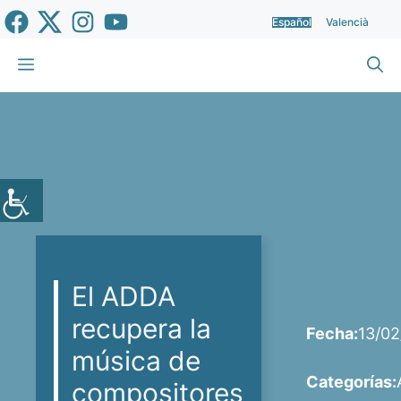
Saltar
Español
Valencià
al
contenido
Menú
El ADDA
recupera la
Fecha:
13/0
música de
Categorías:
compositores