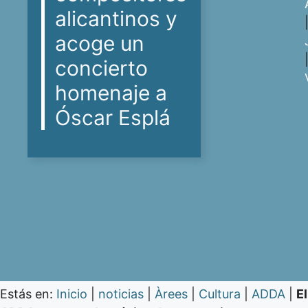
alicantinos y
acoge un
concierto
homenaje a
Óscar Esplá
Estás en:
Inicio
|
noticias
|
Àrees
|
Cultura
|
ADDA
|
El