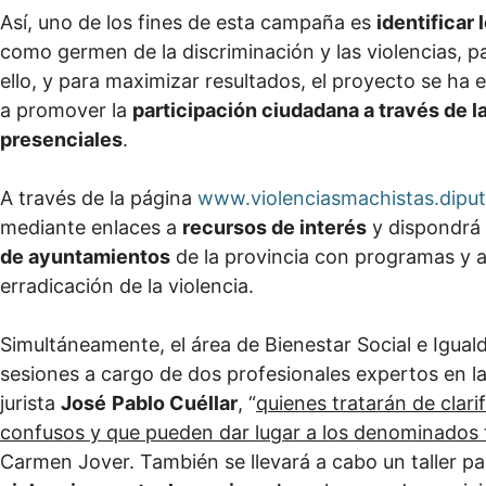
Así, uno de los fines de esta campaña es
identifica
como germen de la discriminación y las violencias, p
ello, y para maximizar resultados, el proyecto se ha
a promover la
participación ciudadana a través de l
presenciales
.
A través de la página
www.violenciasmachistas.diput
mediante enlaces a
recursos de interés
y dispondrá
de ayuntamientos
de la provincia con programas y a
erradicación de la violencia.
Simultáneamente, el área de Bienestar Social e Iguald
sesiones a cargo de dos profesionales expertos en la
jurista
José
Pablo Cuéllar
, “
quienes tratarán de clar
confusos y que pueden dar lugar a los denominados f
Carmen Jover. También se llevará a cabo un taller par