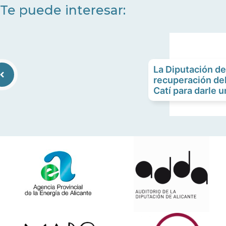
arriba/abajo
Te puede interesar:
para
aumentar
o
disminuir
La Diputación de
el
recuperación del
volumen.
Catí para darle 