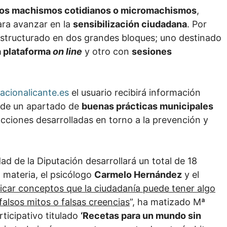
r los machismos cotidianos o micromachismos
,
ara avanzar en la
sensibilización ciudadana
. Por
 estructurado en dos grandes bloques; uno destinado
a plataforma
on line
y otro con
sesiones
acionalicante.es
el usuario recibirá información
 de un apartado de
buenas prácticas municipales
cciones desarrolladas en torno a la prevención y
ad de la Diputación desarrollará un total de 18
 materia, el psicólogo
Carmelo Hernández
y el
ificar conceptos que la ciudadanía puede tener algo
alsos mitos o falsas creencias
”, ha matizado Mª
ticipativo titulado
‘Recetas para un mundo sin