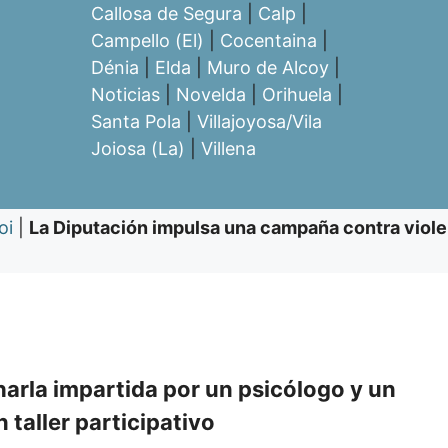
Callosa de Segura
|
Calp
|
Campello (El)
|
Cocentaina
|
Dénia
|
Elda
|
Muro de Alcoy
|
Noticias
|
Novelda
|
Orihuela
|
Santa Pola
|
Villajoyosa/Vila
Joiosa (La)
|
Villena
oi
|
La Diputación impulsa una campaña contra violen
harla impartida por un psicólogo y un
 taller participativo