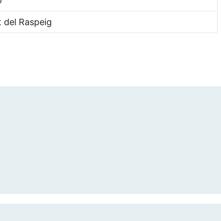
o
t del Raspeig