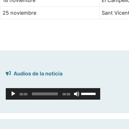
18 noviembre
El Campell
25 noviembre
Sant Vicen
Audios de la noticia
Reproductor
Utiliza
00:00
00:00
de
las
audio
teclas
de
flecha