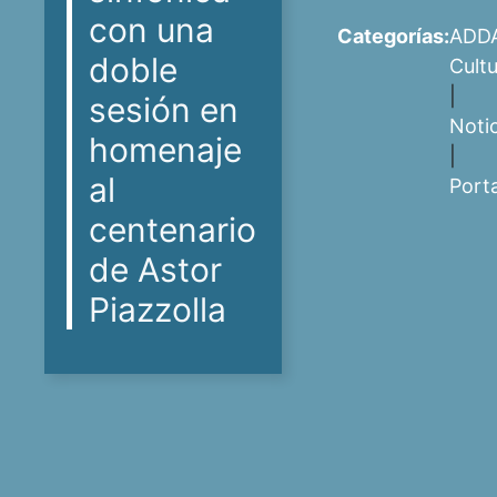
con una
Categorías:
ADD
doble
Cult
|
sesión en
Noti
homenaje
|
al
Port
centenario
de Astor
Piazzolla