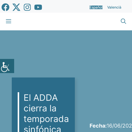
Saltar
Español
Valencià
al
contenido
Menú
El ADDA
cierra la
temporada
Fecha:
16/06/202
sinfónica