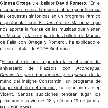
Ginesa Ortega
y el bailaor
David Romero
. “
En el
escenario se unirá la música latina que influencia
las orquestas sinfónicas en un programa rítmico
espectacular con El
Danzón
de Márquez, que
nos aporta la fuerza de las músicas que vienen
de México, y la energía de los ballets de Manuel
de Falla con Ortega y Romero
”, ha explicado el
director titular de ADDA·Simfònica.
“
El broche de oro lo pondrá la celebración del
aniversario de Piazzola con
Aconcagua:
Concierto para bandoneón y orquesta
de la
mano del insigne Constantini, un programa de
fuego símbolo del reinicio
”, ha concluido Josep
Vicent. Sendas audiciones tendrán lugar los
próximos días viernes 18 y sábado 19 de junio a
las 20:00 horas.