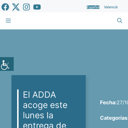
Saltar
Español
Valencià
al
contenido
Menú
El ADDA
Fecha:
27/1
acoge este
lunes la
Categorías
entrega de