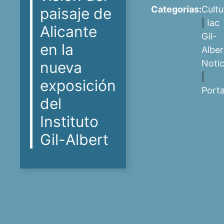
Categorías:
Cultu
paisaje de
|
Iac
Alicante
Gil-
en la
Alber
Notic
nueva
|
exposición
Port
del
Instituto
Gil-Albert