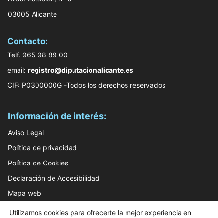
03005 Alicante
Contacto:
Telf. 965 98 89 00
email:
registro@diputacionalicante.es
CIF: P0300000G -Todos los derechos reservados
Información de interés:
Aviso Legal
Política de privacidad
Política de Cookies
Declaración de Accesibilidad
Mapa web
Utilizamos cookies para ofrecerte la mejor experiencia en
© 2026 Web Desarrollada por el Servicio de Informática de Diputación de