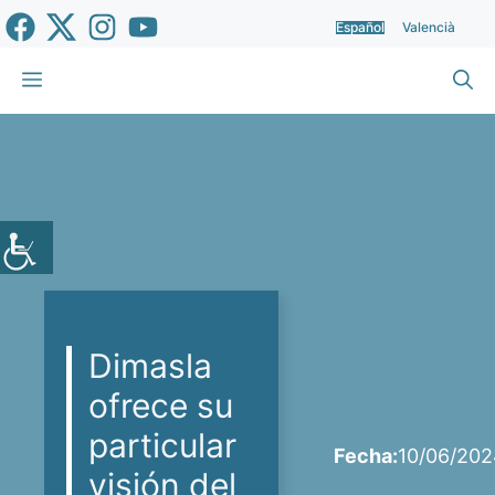
Saltar
Español
Valencià
al
contenido
Menú
Dimasla
ofrece su
particular
Fecha:
10/06/20
visión del