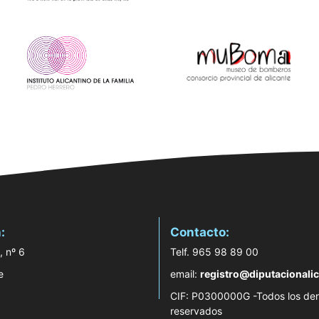
:
Contacto:
, nº 6
Telf. 965 98 89 00
e
email:
registro@diputacionalic
CIF: P0300000G -Todos los de
reservados