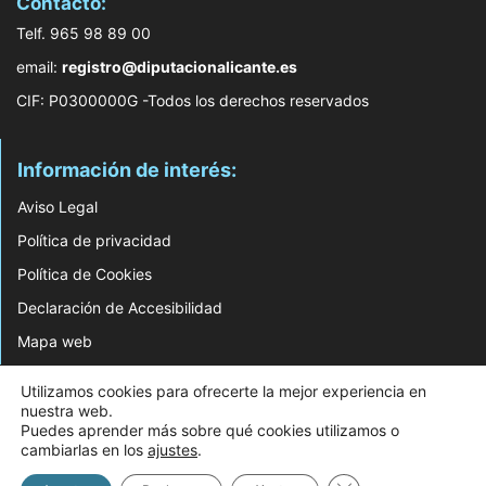
Contacto:
Telf. 965 98 89 00
email:
registro@diputacionalicante.es
CIF: P0300000G -Todos los derechos reservados
Información de interés:
Aviso Legal
Política de privacidad
Política de Cookies
Declaración de Accesibilidad
Mapa web
© 2026 Web Desarrollada por el Servicio de Informática de Diputación de
Utilizamos cookies para ofrecerte la mejor experiencia en
Alicante
nuestra web.
Puedes aprender más sobre qué cookies utilizamos o
cambiarlas en los
ajustes
.