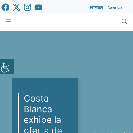
Saltar
Español
Valencià
al
contenido
Menú
Costa
Blanca
exhibe la
oferta de