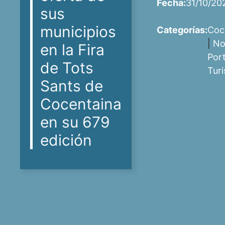
Fecha:
31/10/20
sus
municipios
Categorías:
Coc
|
No
en la Fira
Por
de Tots
Tur
Sants de
Cocentaina
en su 679
edición