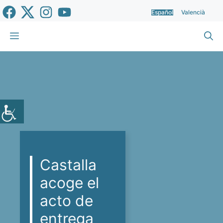
Saltar
Español
Valencià
al
contenido
Menú
Castalla
acoge el
acto de
entrega