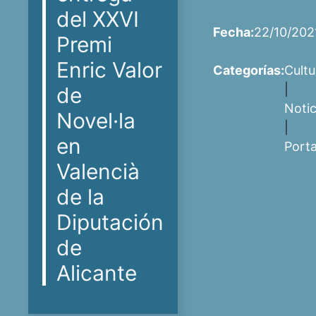
del XXVI
Fecha:
22/10/202
Premi
Enric Valor
Categorías:
Cultu
|
de
Notic
Novel·la
|
en
Port
Valencià
de la
Diputación
de
Alicante