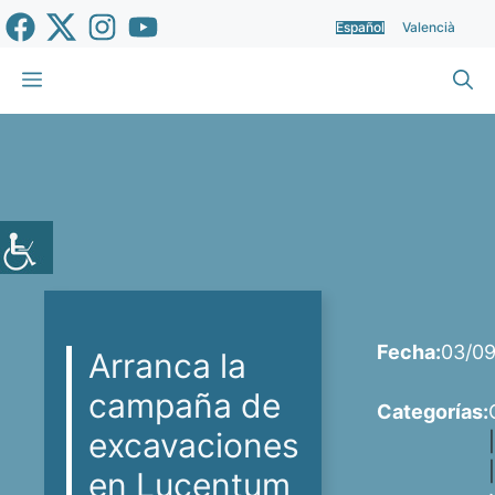
Saltar
Español
Valencià
al
contenido
Menú
Fecha:
03/0
Arranca la
campaña de
Categorías:
excavaciones
|
en Lucentum