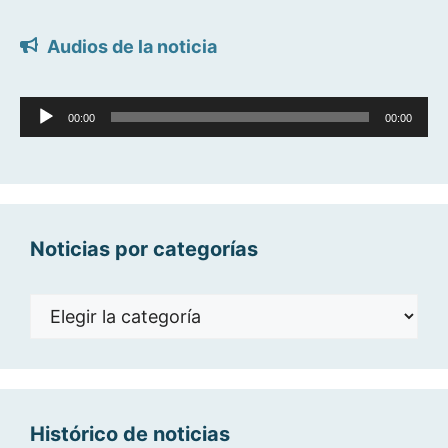
Audios de la noticia
Reproductor
00:00
00:00
de
audio
Noticias por categorías
Noticias
por
categorías
Histórico de noticias