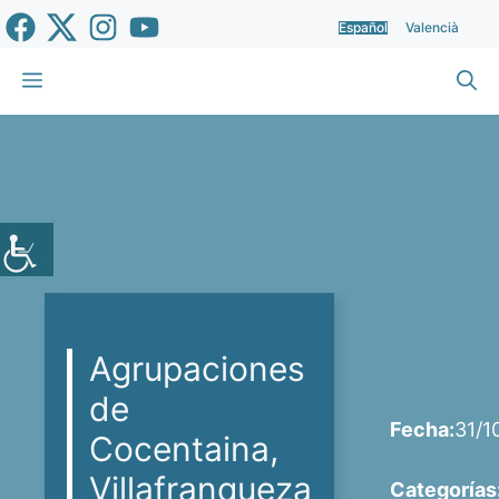
Saltar
Español
Valencià
al
contenido
Menú
Agrupaciones
de
Fecha:
31/1
Cocentaina,
Villafranqueza
Categorías