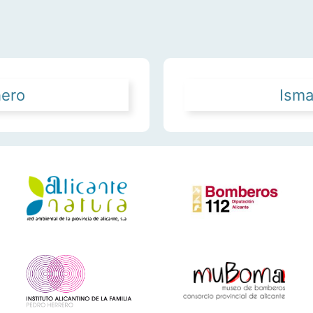
hero
Isma