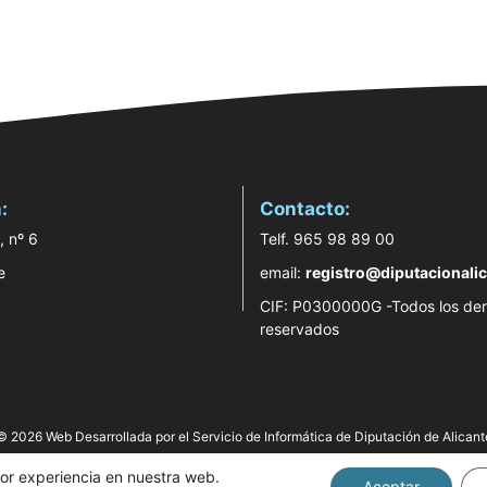
:
Contacto:
, nº 6
Telf. 965 98 89 00
e
email:
registro@diputacionalic
CIF: P0300000G -Todos los de
reservados
© 2026 Web Desarrollada por el Servicio de Informática de Diputación de Alicant
jor experiencia en nuestra web.
Aceptar