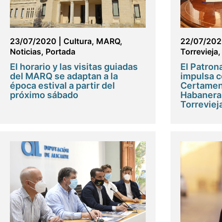
23/07/2020
|
Cultura
,
MARQ
,
22/07/20
Noticias
,
Portada
Torrevieja
El horario y las visitas guiadas
El Patron
del MARQ se adaptan a la
impulsa c
época estival a partir del
Certamen 
próximo sábado
Habaneras
Torreviej