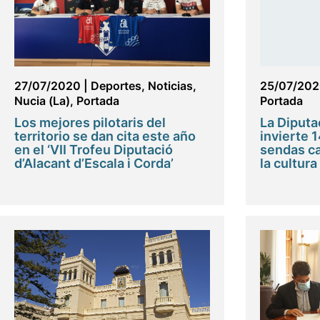
27/07/2020
|
Deportes
,
Noticias
,
25/07/20
Nucia (La)
,
Portada
Portada
Los mejores pilotaris del
La Diputa
territorio se dan cita este año
invierte 
en el ‘VII Trofeu Diputació
sendas c
d’Alacant d’Escala i Corda’
la cultura