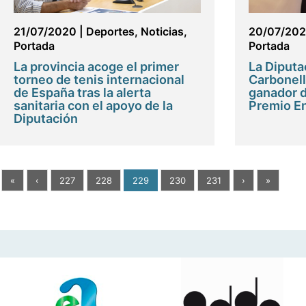
21/07/2020
|
Deportes
,
Noticias
,
20/07/20
Portada
Portada
La provincia acoge el primer
La Diputa
torneo de tenis internacional
Carbonell
de España tras la alerta
ganador d
sanitaria con el apoyo de la
Premio En
Diputación
«
‹
227
228
229
230
231
›
»