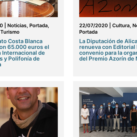
20
|
Noticias
,
Portada
,
22/07/2020
|
Cultura
,
N
,
Turismo
Portada
ato Costa Blanca
La Diputación de Alic
on 65.000 euros el
renueva con Editorial 
Internacional de
convenio para la orga
 y Polifonía de
del Premio Azorín de
a