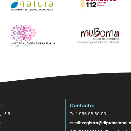
:
Contacto:
, nº 6
Telf. 965 98 89 00
e
email:
registro@diputacionalic