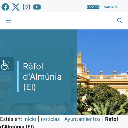
Saltar
Español
Valencià
al
contenido
Menú
Ràfol
d'Almúnia
(El)
Estás en:
Inicio
|
noticias
|
Ayuntamientos
|
Ràfol
d'Almúnia (El)