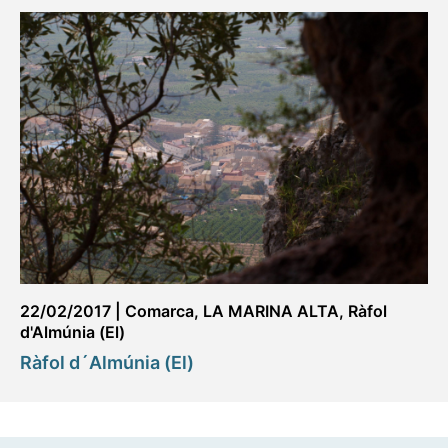
22/02/2017
|
Comarca
,
LA MARINA ALTA
,
Ràfol
d'Almúnia (El)
Ràfol d´Almúnia (El)