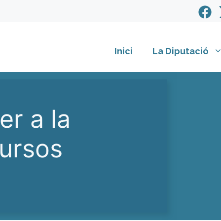
Inici
La Diputació
er a la
cursos