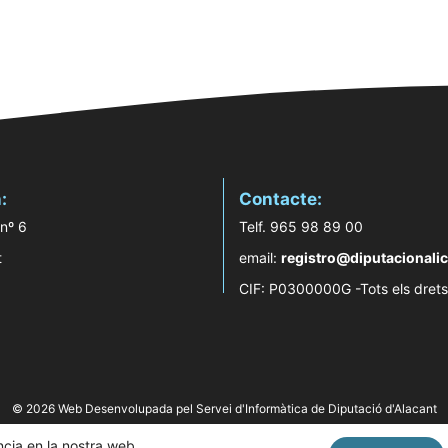
:
Contacte:
 nº 6
Telf. 965 98 89 00
t
email:
registro@diputacionalic
CIF: P0300000G -Tots els drets
© 2026 Web Desenvolupada pel Servei d'Informàtica de Diputació d'Alacant
ència en la nostra web.