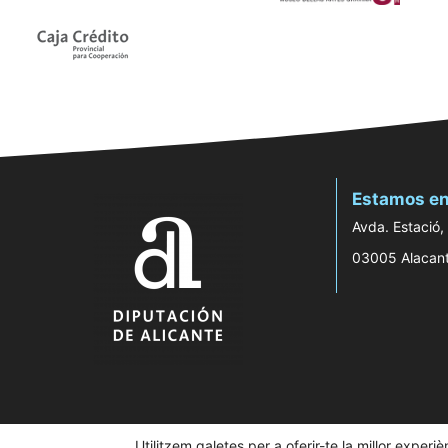
Estamos en
Avda. Estació,
03005 Alacan
Utilitzem galetes per a oferir-te la millor experi