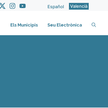
Valencià
Español
Els Municipis
Seu Electrònica