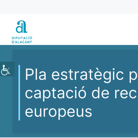
Vés
al
contingut
Pla estratègic p
captació de re
europeus