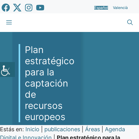
Saltar
Español
Valencià
al
contenido
Menú
Plan
estratégico
para la
captación
de
recursos
europeos
Estás en:
Inicio
|
publicaciones
|
Áreas
|
Agenda
Digital e Innovación
|
Plan estratégico para la