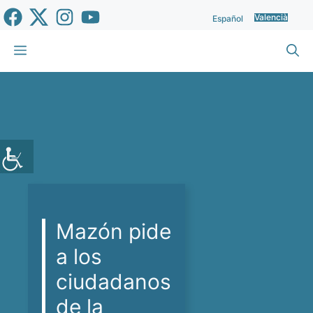
Vés
Valencià
Español
al
contingut
Menu
Mazón pide
a los
ciudadanos
de la