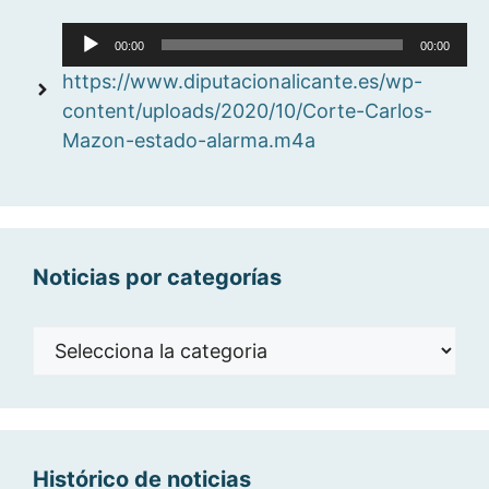
Reproductor
00:00
00:00
d'àudio
https://www.diputacionalicante.es/wp-
content/uploads/2020/10/Corte-Carlos-
Mazon-estado-alarma.m4a
Noticias por categorías
Noticias
por
categorías
Histórico de noticias