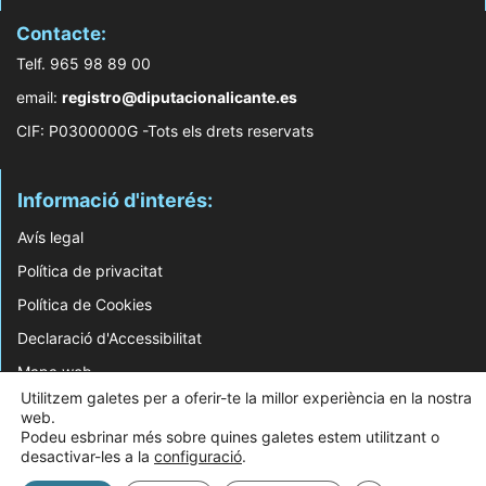
Contacte:
Telf. 965 98 89 00
email:
registro@diputacionalicante.es
CIF: P0300000G -Tots els drets reservats
Informació d'interés:
Avís legal
Política de privacitat
Política de Cookies
Declaració d'Accessibilitat
Mapa web
Utilitzem galetes per a oferir-te la millor experiència en la nostra
web.
© 2026 Web Desenvolupada pel Servei d'Informàtica de Diputació d'Alacant
Podeu esbrinar més sobre quines galetes estem utilitzant o
desactivar-les a la
configuració
.