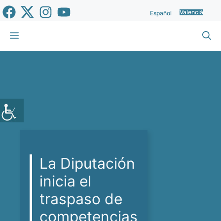
Vés
Valencià
Español
al
contingut
Menu
La Diputación
inicia el
traspaso de
competencias