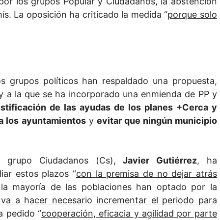
por los grupos Popular y Ciudadanos, la abstención
s. La oposición ha criticado la medida “
porque solo
los grupos políticos han respaldado una propuesta,
 a la que se ha incorporado una enmienda de PP y
ustificación de las ayudas de los planes +Cerca y
n a los ayuntamientos
y
evitar que ningún municipio
el grupo Ciudadanos (Cs),
Javier Gutiérrez
, ha
ar estos plazos “
con la premisa de no dejar atrás
la mayoría de las poblaciones han optado por la
 va a hacer necesario incrementar el periodo para
ha pedido “
cooperación, eficacia y agilidad por parte