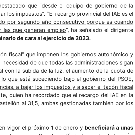
destacado que “
desde el equipo de gobierno de la
ar los impuestos
”. “
El recargo provincial del IAE es el
ado por segundo año consecutivo porque es cuando
n las que generan empleo
”, ha señalado el dirigente
minarlo de cara al ejercicio de 2023.
ón fiscal
” que imponen los gobiernos autonómico y
la necesidad de que todas las administraciones sigan
al con la subida de la luz, el aumento de la cuota de
 lo que está sucediendo bajo el gobierno del PSOE,
ias, a bajar los impuestos y a sacar el tacón fiscal
ente, quien ha recordado que el recargo del IAE en la
astellón al 31,5, ambas gestionadas también por los
 en vigor el próximo 1 de enero y
beneficiará a unas