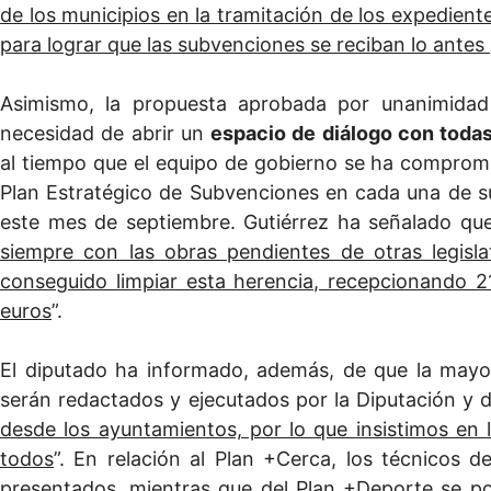
de los municipios en la tramitación de los expediente
para lograr que las subvenciones se reciban lo antes 
Asimismo, la propuesta aprobada por unanimidad 
necesidad de abrir un
espacio de diálogo con todas 
al tiempo que el equipo de gobierno se ha compromet
Plan Estratégico de Subvenciones en cada una de 
este mes de septiembre. Gutiérrez ha señalado que
siempre con las obras pendientes de otras legisla
conseguido limpiar esta herencia, recepcionando 2
euros
”.
El diputado ha informado, además, de que la mayorí
serán redactados y ejecutados por la Diputación y d
desde los ayuntamientos, por lo que insistimos en 
todos
”. En relación al Plan +Cerca, los técnicos 
presentados, mientras que del Plan +Deporte se pod