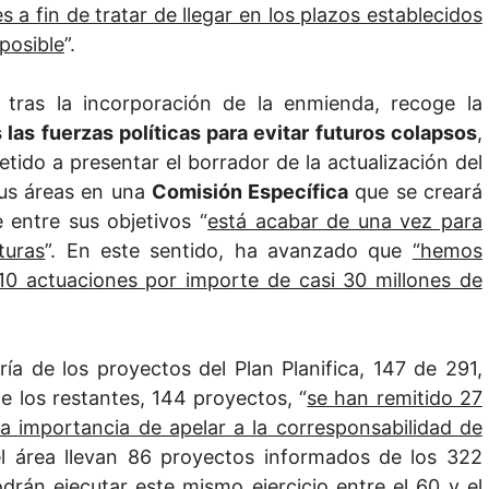
s a fin de tratar de llegar en los plazos establecidos
posible
”.
tras la incorporación de la enmienda, recoge la
las fuerzas políticas para evitar futuros colapsos
,
ido a presentar el borrador de la actualización del
sus áreas en una
Comisión Específica
que se creará
 entre sus objetivos “
está acabar de una vez para
turas
”. En este sentido, ha avanzado que
“hemos
10 actuaciones por importe de casi 30 millones de
a de los proyectos del Plan Planifica, 147 de 291,
e los restantes, 144 proyectos, “
se han remitido 27
la importancia de apelar a la corresponsabilidad de
del área llevan 86 proyectos informados de los 322
rán ejecutar este mismo ejercicio entre el 60 y el