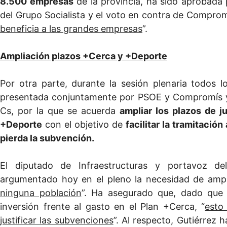
8.500 empresas
de la provincia, ha sido aprobada 
del Grupo Socialista y el voto en contra de Compromí
beneficia a las grandes empresas
”.
Ampliación plazos +Cerca y +Deporte
Por otra parte, durante la sesión plenaria todos 
presentada conjuntamente por PSOE y Compromís y
Cs, por la que se acuerda
ampliar los plazos de j
+Deporte
con el objetivo de
facilitar la tramitació
pierda la subvención.
El diputado de Infraestructuras y portavoz d
argumentado hoy en el pleno la necesidad de ampli
ninguna población
”. Ha asegurado que, dado que 
inversión frente al gasto en el Plan +Cerca, “
esto
justificar las subvenciones
”. Al respecto, Gutiérrez 