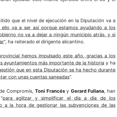
ido que el nivel de ejecución en la Diputación va a
o ello va a ser así porque estamos ayudando a los
bierno no va a dejar a ningún municipio atrás, y si
ar
”, ha reiterado el dirigente alicantino.
 provincial hemos impulsado este año, gracias a los
os ayuntamientos más importante de la historia
y ha
e gestión que en esta Diputación se ha hecho durante
ntar con unas cuentas saneadas
”.
y de Compromís,
Toni Francés
y
Gerard Fullana
, han
“
para agilizar y simplificar el día a día de los
so a la hora de gestionar las subvenciones de las