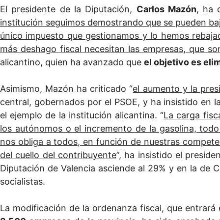
El presidente de la Diputación,
Carlos Mazón
, ha 
institución seguimos demostrando que se pueden baj
único impuesto que gestionamos y lo hemos rebaj
más deshago fiscal necesitan las empresas, que so
alicantino, quien ha avanzado que
el objetivo es eli
Asimismo, Mazón ha criticado “
el aumento y la presi
central, gobernados por el PSOE, y ha insistido en 
el ejemplo de la institución alicantina. “
La carga fisc
los autónomos o el incremento de la gasolina, todo
nos obliga a todos, en función de nuestras competenc
del cuello del contribuyente
”, ha insistido el presid
Diputación de Valencia asciende al 29% y en la de C
socialistas.
La modificación de la ordenanza fiscal, que entrará