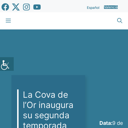
Vés
Valencià
Español
al
contingut
Menu
La Cova de
l’Or inaugura
su segunda
Data:
9 de
temporada