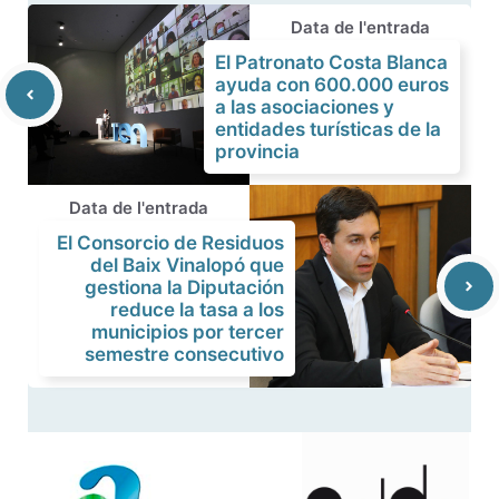
Data de l'entrada
El Patronato Costa Blanca
ayuda con 600.000 euros
a las asociaciones y
entidades turísticas de la
provincia
Data de l'entrada
El Consorcio de Residuos
del Baix Vinalopó que
gestiona la Diputación
reduce la tasa a los
municipios por tercer
semestre consecutivo