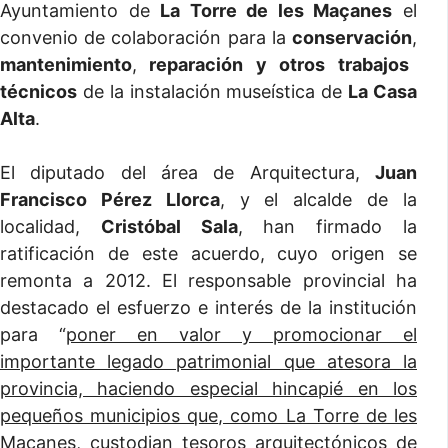
Ayuntamiento de
La Torre de les Maçanes
el
convenio de colaboración para la
conservación
,
mantenimiento
,
reparación y otros trabajos
técnicos
de la instalación museística de
La Casa
Alta
.
El diputado del área de Arquitectura,
Juan
Francisco Pérez Llorca
, y el alcalde de la
localidad,
Cristóbal Sala
, han firmado la
ratificación de este acuerdo, cuyo origen se
remonta a 2012. El responsable provincial ha
destacado el esfuerzo e interés de la institución
para “
poner en valor y promocionar el
importante legado patrimonial que atesora la
provincia, haciendo especial hincapié en los
pequeños municipios que, como La Torre de les
Maçanes, custodian tesoros arquitectónicos de