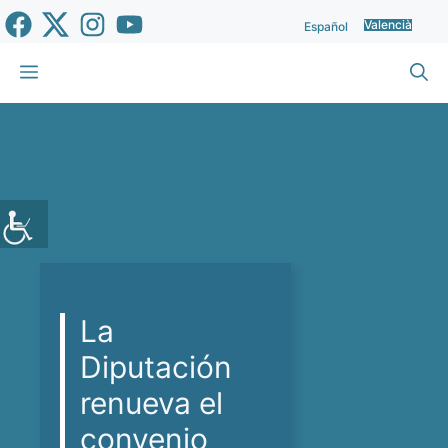
Vés
Valencià
Español
al
contingut
Menu
La
Diputación
renueva el
convenio