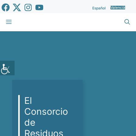
Vés
Valencià
Español
al
contingut
Menu
El
Consorcio
de
Residuos