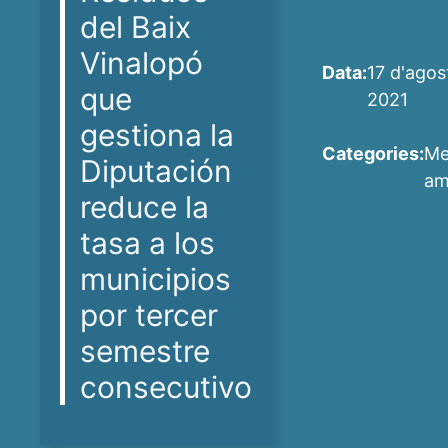
del Baix
Vinalopó
Data:
17 d'agos
que
2021
gestiona la
Categories:
Me
Diputación
am
reduce la
tasa a los
municipios
por tercer
semestre
consecutivo