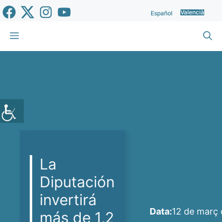
Vés
Valencià
Español
al
contingut
Menu
La
Diputación
invertirá
Data:
12 de març
más de 1,2