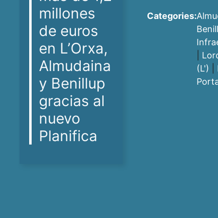
millones
Categories:
Almu
de euros
Benil
Infra
en L’Orxa,
|
Lor
Almudaina
(L')
|
y Benillup
Port
gracias al
nuevo
Planifica