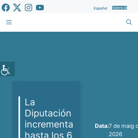
Vés
Valencià
Español
al
contingut
Menu
La
Diputación
incrementa
Data:
7 de maig 
hasta los 6
2026