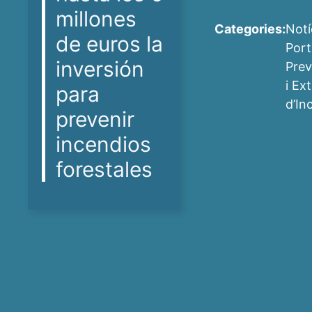
millones
Categories:
Notí
de euros la
Por
inversión
Prev
i Ex
para
d’In
prevenir
incendios
forestales