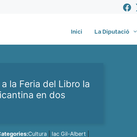
Inici
La Diputació
 a la Feria del Libro la
licantina en dos
ategories:
Cultura
|
Iac Gil-Albert
|