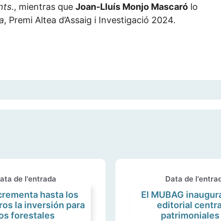
nts
., mientras que
Joan-Lluís Monjo Mascaró
lo
a
, Premi Altea d’Assaig i Investigació 2024.
ata de l'entrada
Data de l'entra
crementa hasta los
El MUBAG inaugura
ros la inversión para
editorial centr
os forestales
patrimoniales 