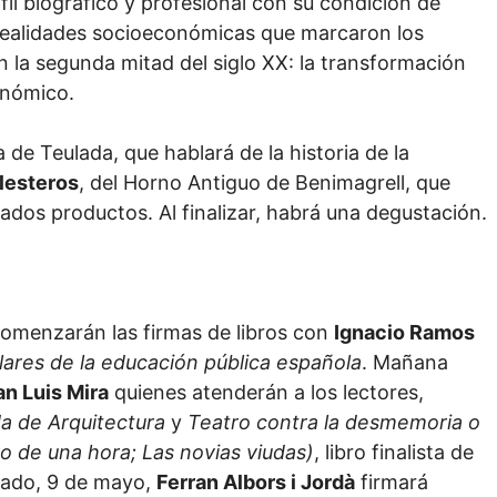
il biográfico y profesional con su condición de
s realidades socioeconómicas que marcaron los
n la segunda mitad del siglo XX: la transformación
onómico.
 de Teulada, que hablará de la historia de la
lesteros
, del Horno Antiguo de Benimagrell, que
dos productos. Al finalizar, habrá una degustación.
 comenzarán las firmas de libros con
Ignacio Ramos
lares de la educación pública española
. Mañana
an Luis Mira
quienes atenderán a los lectores,
da de Arquitectura
y
Teatro contra la desmemoria o
o de una hora; Las novias viudas)
, libro finalista de
ábado, 9 de mayo,
Ferran Albors i Jordà
firmará