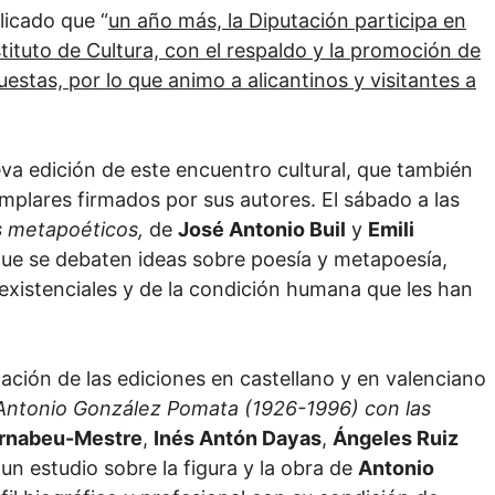
licado que “
un año más, la Diputación participa en
stituto de Cultura, con el respaldo y la promoción de
stas, por lo que animo a alicantinos y visitantes a
va edición de este encuentro cultural, que también
jemplares firmados por sus autores. El sábado a las
s metapoéticos,
de
José Antonio Buil
y
Emili
 que se debaten ideas sobre poesía y metapoesía,
xistenciales y de la condición humana que les han
tación de las ediciones en castellano y en valenciano
 Antonio González Pomata (1926-1996) con las
rnabeu-Mestre
,
Inés Antón Dayas
,
Ángeles Ruiz
 un estudio sobre la figura y la obra de
Antonio