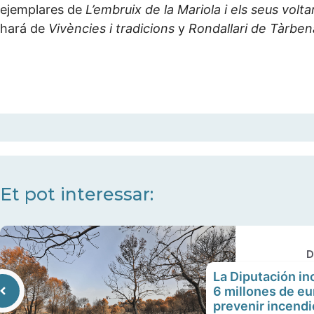
ejemplares de
L’embruix de la Mariola i els seus volta
hará de
Vivències i tradicions
y
Rondallari de Tàrben
Et pot interessar:
D
La Diputación in
6 millones de eu
prevenir incendi