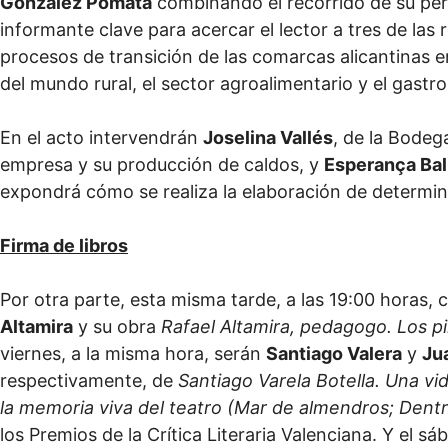
González Pomata
combinando el recorrido de su perf
informante clave para acercar el lector a tres de la
procesos de transición de las comarcas alicantinas e
del mundo rural, el sector agroalimentario y el gastr
En el acto intervendrán
Joselina Vallés
, de la Bodega
empresa y su producción de caldos, y
Esperança Bal
expondrá cómo se realiza la elaboración de determina
Firma de libros
Por otra parte, esta misma tarde, a las 19:00 horas,
Altamira
y su obra
Rafael Altamira, pedagogo. Los pi
viernes, a la misma hora, serán
Santiago Valera
y
Ju
respectivamente, de
Santiago Varela Botella. Una vi
la memoria viva del teatro
(Mar de almendros; Dentr
los Premios de la Crítica Literaria Valenciana. Y el s