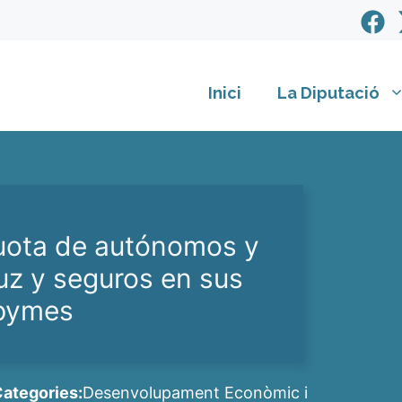
Inici
La Diputació
cuota de autónomos y
luz y seguros en sus
 pymes
ategories:
Desenvolupament Econòmic i