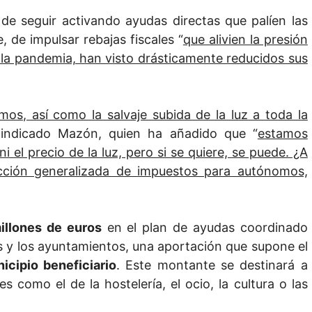
de seguir activando ayudas directas que palíen las
 de impulsar rebajas fiscales “
que alivien la presión
la pandemia, han visto drásticamente reducidos sus
os, así como la salvaje subida de la luz a toda la
 indicado Mazón, quien ha añadido que “
estamos
 el precio de la luz, pero si se quiere, se puede. ¿A
cción generalizada de impuestos para autónomos,
illones de euros
en el plan de ayudas coordinado
ales y los ayuntamientos, una aportación que supone el
cipio beneficiario
. Este montante se destinará a
s como el de la hostelería, el ocio, la cultura o las