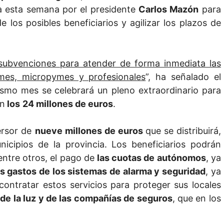
a esta semana por el presidente
Carlos Mazón
para
e los posibles beneficiarios y agilizar los plazos de
ubvenciones para atender de forma inmediata las
mes, micropymes y profesionales
”, ha señalado el
ismo mes se celebrará un pleno extraordinario para
an
los
24 millones de euros
.
ersor de
nueve millones de euros
que se distribuirá,
nicipios de la provincia. Los beneficiarios podrán
entre otros, el pago de
las cuotas de autónomos
, ya
os gastos de los sistemas de alarma y seguridad
, ya
ontratar estos servicios para proteger sus locales
 de la luz y de las compañías de seguros
, que en los