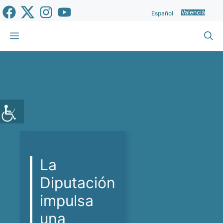
Vés
Valencià
Español
al
contingut
Menu
La
Diputación
impulsa
una