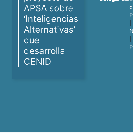
APSA sobre
d
P
‘Inteligencias
|
Alternativas’
N
que
|
P
desarrolla
CENID