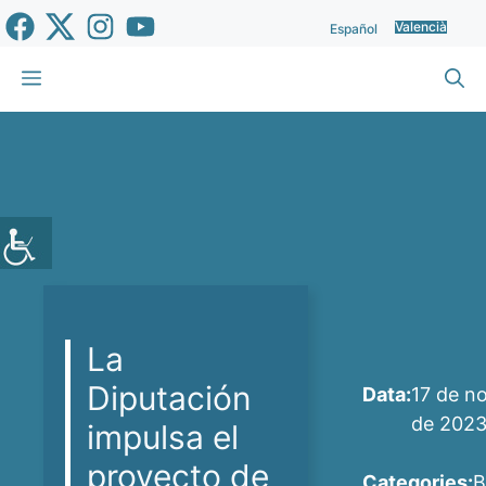
Vés
Valencià
Español
al
contingut
Menu
La
Diputación
Data:
17 de n
de 202
impulsa el
proyecto de
Categories:
B