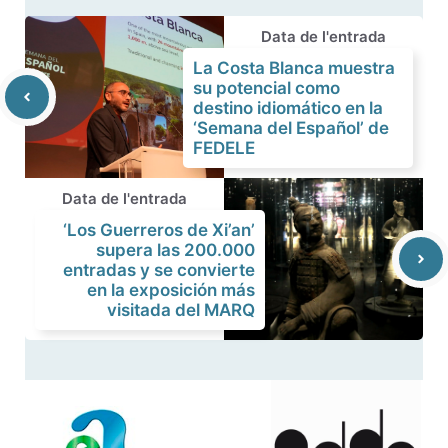
Data de l'entrada
La Costa Blanca muestra
su potencial como
destino idiomático en la
‘Semana del Español’ de
FEDELE
Data de l'entrada
‘Los Guerreros de Xi’an’
supera las 200.000
entradas y se convierte
en la exposición más
visitada del MARQ