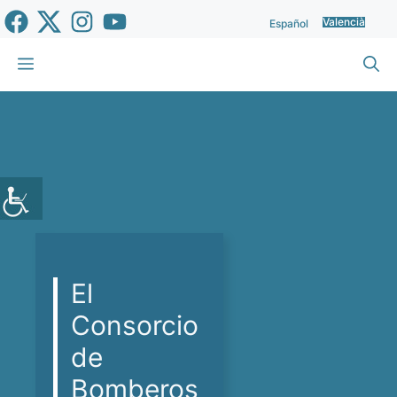
Vés
Valencià
Español
al
contingut
Menu
El
Consorcio
de
Bomberos