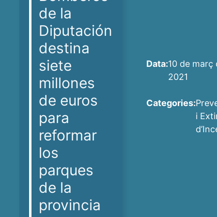
de la
Diputación
destina
siete
Data:
10 de març 
2021
millones
de euros
Categories:
Prev
para
i Ext
d’Inc
reformar
los
parques
de la
provincia