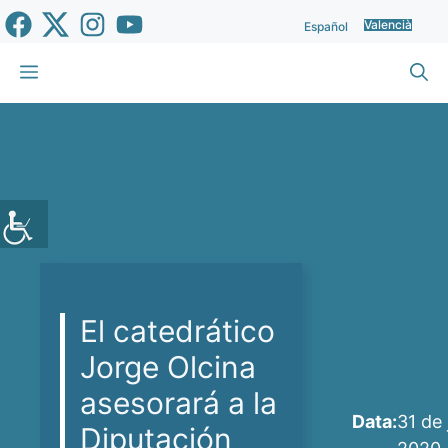
Vés
Valencià
Español
al
contingut
Menu
El catedrático
Jorge Olcina
asesorará a la
Data:
31 de 
Diputación