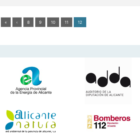
«
‹
8
9
10
11
12