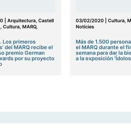
20
|
Arquitectura
,
Castell
03/02/2020
|
Cultura
,
M
s
,
Cultura
,
MARQ
,
Notícies
. Los primeros
Más de 1.500 personas
s’ del MARQ recibe el
el MARQ durante el fi
oso premio German
semana para dar la bi
ards por su proyecto
a la exposición ‘Ídolos
o