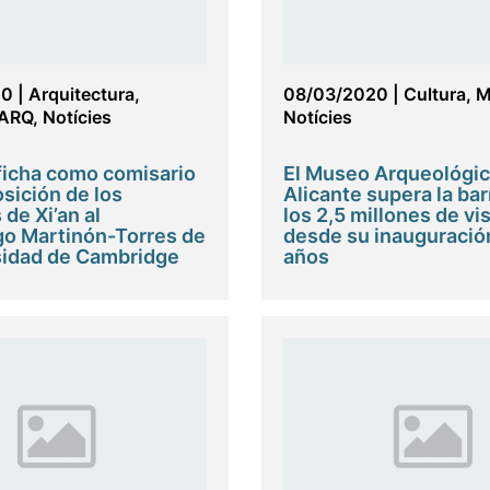
20
|
Arquitectura
,
08/03/2020
|
Cultura
,
M
ARQ
,
Notícies
Notícies
ficha como comisario
El Museo Arqueológic
osición de los
Alicante supera la bar
de Xi’an al
los 2,5 millones de vi
o Martinón-Torres de
desde su inauguració
sidad de Cambridge
años