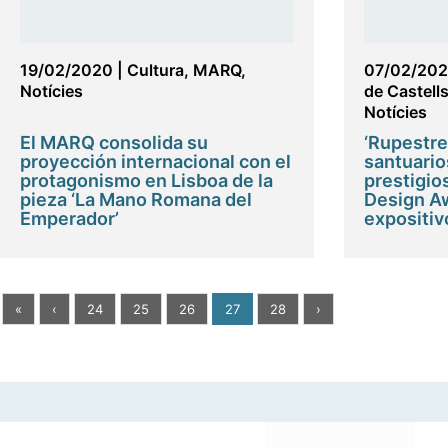
19/02/2020
|
Cultura
,
MARQ
,
07/02/20
Notícies
de Castell
Notícies
El MARQ consolida su
‘Rupestre
proyección internacional con el
santuario
protagonismo en Lisboa de la
prestigi
pieza ‘La Mano Romana del
Design Aw
Emperador’
expositiv
«
‹
24
25
26
27
28
›