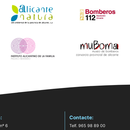
:
Contacte:
 nº 6
Telf. 965 98 89 00