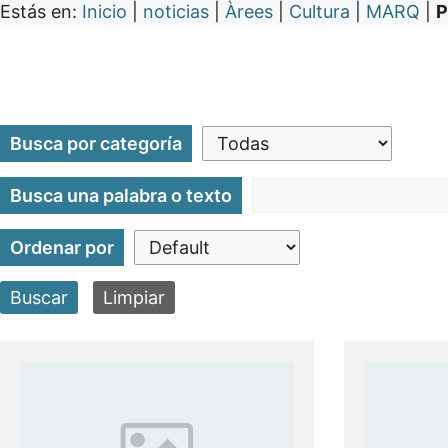
Estás en:
Inicio
|
noticias
|
Àrees
|
Cultura
|
MARQ
|
P
Busca por categoría
Busca una palabra o texto
Ordenar por
Buscar
Limpiar