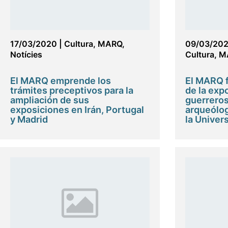
17/03/2020
|
Cultura
,
MARQ
,
09/03/20
Notícies
Cultura
,
M
El MARQ emprende los
El MARQ 
trámites preceptivos para la
de la exp
ampliación de sus
guerreros 
exposiciones en Irán, Portugal
arqueólog
y Madrid
la Univer