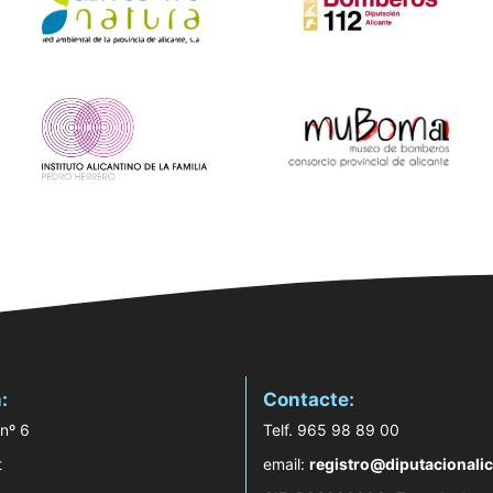
:
Contacte:
 nº 6
Telf. 965 98 89 00
t
email:
registro@diputacionalic