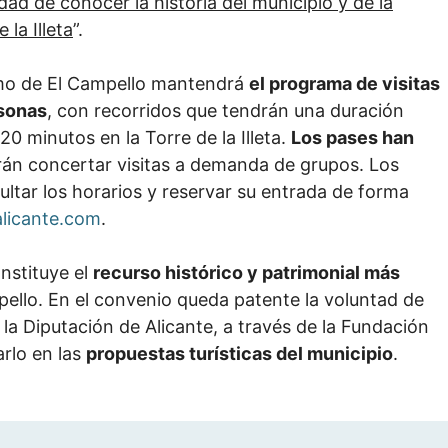
idad de conocer la historia del municipio y de la
la Illeta
”.
ismo de El Campello mantendrá
el programa de visitas
rsonas
, con recorridos que tendrán una duración
0 minutos en la Torre de la Illeta.
Los pases han
rán concertar visitas a demanda de grupos. Los
ultar los horarios y reservar su entrada de forma
licante.com
.
onstituye el
recurso histórico y patrimonial más
pello. En el convenio queda patente la voluntad de
la Diputación de Alicante, a través de la Fundación
rlo en las
propuestas turísticas del municipio
.