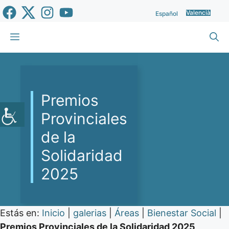
Vés
Valencià
Español
al
contingut
Menu
Premios
Provinciales
de la
Solidaridad
2025
Estás en:
Inicio
|
galerias
|
Áreas
|
Bienestar Social
|
Premios Provinciales de la Solidaridad 2025