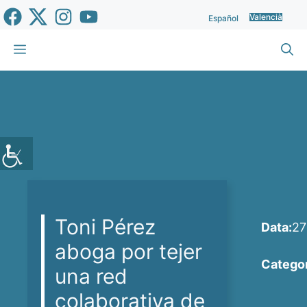
Vés
Valencià
Español
al
contingut
Menu
Toni Pérez
Data:
27
aboga por tejer
Categor
una red
colaborativa de