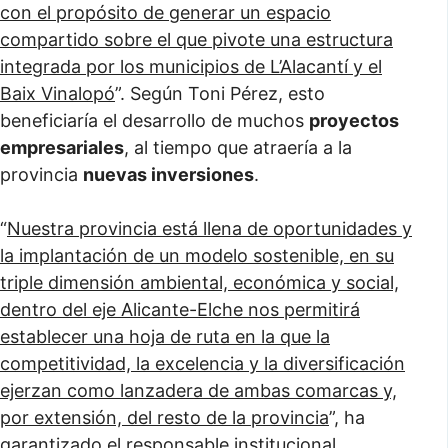
con el propósito de generar un espacio
compartido sobre el que pivote una estructura
integrada por los municipios de L’Alacantí y el
Baix Vinalopó
”. Según Toni Pérez, esto
beneficiaría el desarrollo de muchos
proyectos
empresariales
, al tiempo que atraería a la
provincia
nuevas inversiones
.
“
Nuestra provincia está llena de oportunidades y
la implantación de un modelo sostenible, en su
triple dimensión ambiental, económica y social,
dentro del eje Alicante-Elche nos permitirá
establecer una hoja de ruta en la que la
competitividad, la excelencia y la diversificación
ejerzan como lanzadera de ambas comarcas y,
por extensión, del resto de la provincia
”, ha
garantizado el responsable institucional.