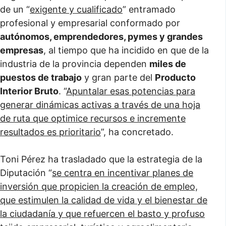
de un “
exigente y cualificado
” entramado
profesional y empresarial conformado por
autónomos, emprendedores, pymes y grandes
empresas
, al tiempo que ha incidido en que de la
industria de la provincia dependen
miles de
puestos de trabajo
y gran parte del
Producto
Interior Bruto
. “
Apuntalar esas potencias para
generar dinámicas activas a través de una hoja
de ruta que optimice recursos e incremente
resultados es prioritario
”, ha concretado.
Toni Pérez ha trasladado que la estrategia de la
Diputación “
se centra en incentivar planes de
inversión que propicien la creación de empleo,
que estimulen la calidad de vida y el bienestar de
la ciudadanía y que refuercen el basto y profuso