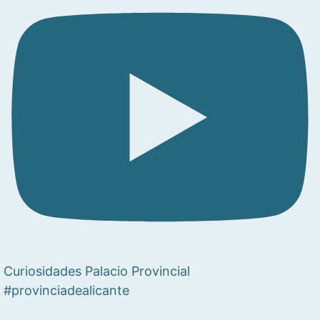
Curiosidades Palacio Provincial
#provinciadealicante