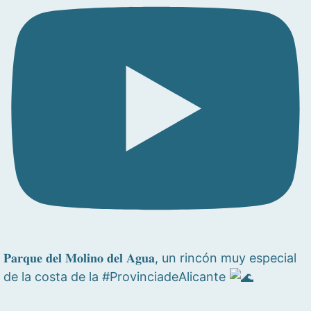
𝐏𝐚𝐫𝐪𝐮𝐞 𝐝𝐞𝐥 𝐌𝐨𝐥𝐢𝐧𝐨 𝐝𝐞𝐥 𝐀𝐠𝐮𝐚, un rincón muy especial
de la costa de la #ProvinciadeAlicante