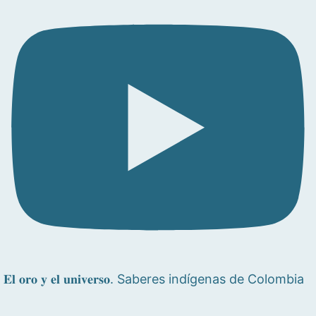
𝐄𝐥 𝐨𝐫𝐨 𝐲 𝐞𝐥 𝐮𝐧𝐢𝐯𝐞𝐫𝐬𝐨. Saberes indígenas de Colombia