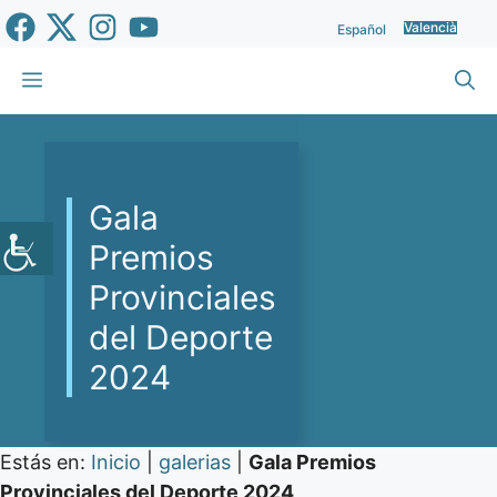
Vés
Valencià
Español
al
contingut
Menu
Gala
Premios
Provinciales
del Deporte
2024
Estás en:
Inicio
|
galerias
|
Gala Premios
Provinciales del Deporte 2024