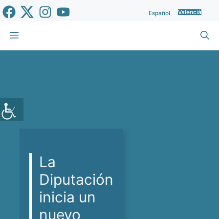
Vés
Valencià
Español
al
contingut
Menu
La
Diputación
inicia un
nuevo