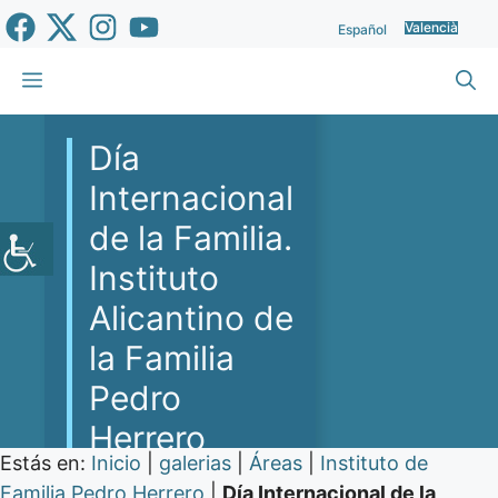
Vés
Valencià
Español
al
contingut
Menu
Día
Internacional
de la Familia.
Instituto
Alicantino de
la Familia
Pedro
Herrero
Estás en:
Inicio
|
galerias
|
Áreas
|
Instituto de
Familia Pedro Herrero
|
Día Internacional de la