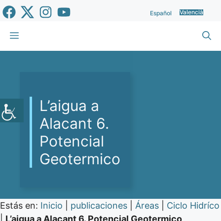
Vés
Valencià
Español
al
contingut
Menu
L’aigua a
Alacant 6.
Potencial
Geotermico
Estás en:
Inicio
|
publicaciones
|
Áreas
|
Ciclo Hidríco
|
L’aigua a Alacant 6. Potencial Geotermico