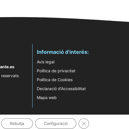
Informació d'interés:
Avís legal
ante.es
Política de privacitat
 reservats
Política de Cookies
Declaració d'Accessibilitat
Mapa web
Tanca el bàner de gale
Rebutja
Configuració