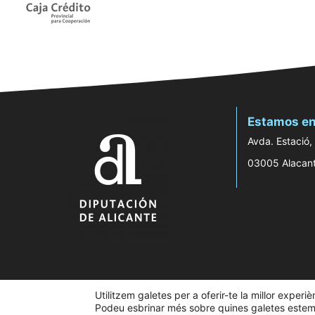
Estamos en
Avda. Estació,
03005 Alacan
Utilitzem galetes per a oferir-te la millor experi
Podeu esbrinar més sobre quines galetes estem u