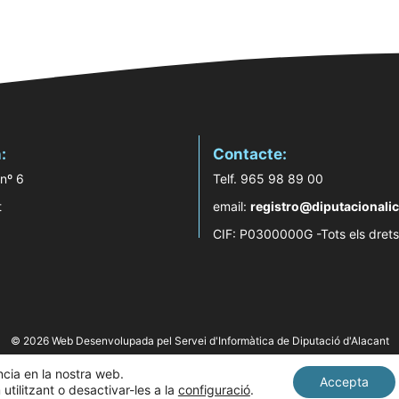
:
Contacte:
 nº 6
Telf. 965 98 89 00
t
email:
registro@diputacionalic
CIF: P0300000G -Tots els drets
© 2026 Web Desenvolupada pel Servei d'Informàtica de Diputació d'Alacant
ència en la nostra web.
Accepta
tilitzant o desactivar-les a la
configuració
.