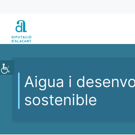
Vés
al
contingut
Aigua i desenv
sostenible