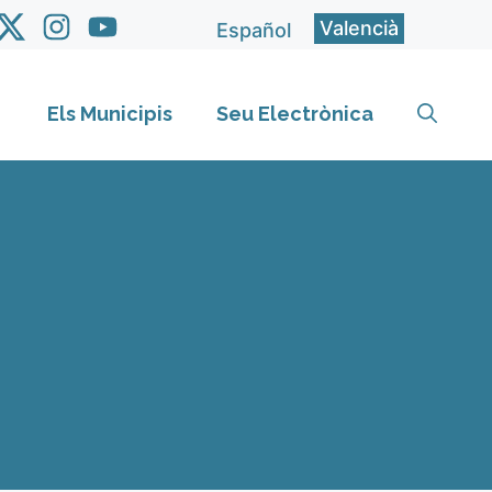
Valencià
Español
Els Municipis
Seu Electrònica